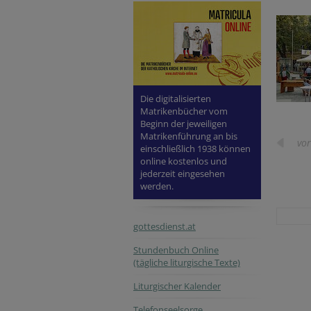
Die digitalisierten
Matrikenbücher vom
Beginn der jeweiligen
Matrikenführung an bis
vor
einschließlich 1938 können
online kostenlos und
jederzeit eingesehen
werden.
gottesdienst.at
Stundenbuch Online
(tägliche liturgische Texte)
Liturgischer Kalender
Telefonseelsorge