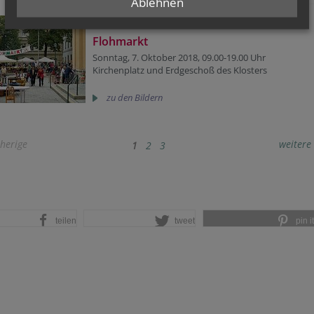
Ablehnen
Flohmarkt 2018
Flohmarkt
Sonntag, 7. Oktober 2018, 09.00-19.00 Uhr
Kirchenplatz und Erdgeschoß des Klosters
zu den Bildern
herige
weitere
1
2
3
teilen
tweet
pin it