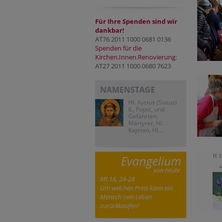
Für Ihre Spenden sind wir
dankbar!
AT76 2011 1000 0681 0136
Spenden für die
Kirchen.Innen.Renovierung:
AT27 2011 1000 0680 7623
NAMENSTAGE
Hl. Xystus (Sixtus)
II., Papst, und
Gefährten;
Märtyrer, Hl.
Kajetan, Hl....
Evangelium
von heute
Mt 16, 24-28
Um welchen Preis kann ein
Mensch sein Leben
zurückkaufen?