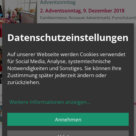
Adventsonntag
2. Adventsonntag, 9. Dezember 2018
Familienmesse, Rossauer Adventmarkt, Punschstand
zu den Bildern
Datenschutzeinstellungen
Adventsonntag
Auf unserer Webseite werden Cookies verwendet
1. Adventsonntag, 2. Dezember 2018
für Social Media, Analyse, systemtechnische
Familienmesse, Rossauer Waffeln, Punschstand
Notwendigkeiten und Sonstiges. Sie können Ihre
Zustimmung später jederzeit ändern oder
zu den Bildern
zurückziehen.
Kunst-Matinee
Weitere Informationen anzeigen
...
Ausstellungseröffnung "Winterstimme" 
Hiroko Ueba
Sonntag, 18. November 2018, 11.15 Uhr
Annehmen
Konzert zur Eröffnung im Kapitelsaal
Ausstellung am Gang im 1. Stock (bis 21. Dezember)
zu den Bildern