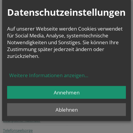
Datenschutzeinstellungen
Auf unserer Webseite werden Cookies verwendet
für Social Media, Analyse, systemtechnische
Notwendigkeiten und Sonstiges. Sie können Ihre
Zustimmung später jederzeit ändern oder
zurückziehen.
Die digitalisierten Matrikenbücher vom Beginn der jeweiligen
Matrikenführung an bis einschließlich 1938 können online kostenlos
Weitere Informationen anzeigen
...
und jederzeit eingesehen werden.
Annehmen
gottesdienst.at
Stundenbuch Online
Ablehnen
(tägliche liturgische Texte)
Liturgischer Kalender
Telefonseelsorge