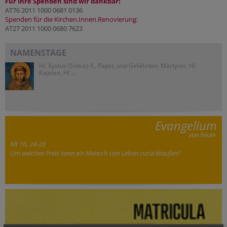
Für Ihre Spenden sind wir dankbar!
AT76 2011 1000 0681 0136
Spenden für die Kirchen.Innen.Renovierung:
AT27 2011 1000 0680 7623
NAMENSTAGE
Hl. Xystus (Sixtus) II., Papst, und Gefährten; Märtyrer, Hl.
Kajetan, Hl....
Evangelium
von heute
Mt 16, 24-28
Um welchen Preis kann ein Mensch sein Leben zurückkaufen?