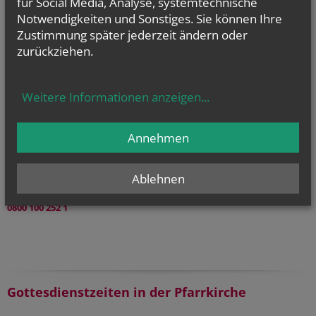
für Social Media, Analyse, systemtechnische
Matrikenführung an bis einschließlich 1938 können online kostenlos
Notwendigkeiten und Sonstiges. Sie können Ihre
und jederzeit eingesehen werden.
Zustimmung später jederzeit ändern oder
zurückziehen.
gottesdienst.at
Stundenbuch Online
Weitere Informationen anzeigen
...
(tägliche liturgische Texte)
Liturgischer Kalender
Annehmen
Telefonseelsorge
Gesprächsinsel
Ablehnen
Priesternotrufnummer:
0800 100 252 1
Gottesdienstzeiten in der Pfarrkirche