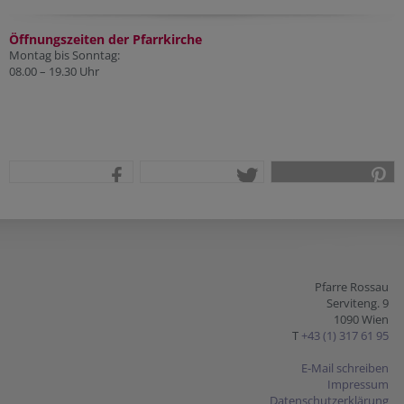
Öffnungszeiten der Pfarr
kirche
Montag bis Sonntag:
08.00 – 19.30 Uhr
teilen
tweet
pin it
Pfarre Rossau
Serviteng. 9
1090 Wien
T
+43 (1) 317 61 95
E-Mail schreiben
Impressum
Datenschutzerklärung