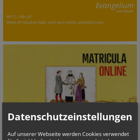
Evangelium
von heute
Mt 17, 14b–20
Wenn ihr Glauben habt, wird euch nichts unmöglich sein
Datenschutzeinstellungen
Auf unserer Webseite werden Cookies verwendet
Die digitalisierten Matrikenbücher vom Beginn der jeweiligen