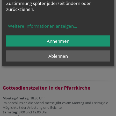
Zustimmung später jederzeit ändern oder
gottesdienst.at
zurückziehen.
Stundenbuch Online
(tägliche liturgische Texte)
Weitere Informationen anzeigen
...
Liturgischer Kalender
Telefonseelsorge
Annehmen
Gesprächsinsel
Priesternotrufnummer:
Ablehnen
0800 100 252 1
Gottesdienstzeiten in der Pfarrkirche
Montag-Freitag:
18.30 Uhr
Im Anschluss an die Abend-messe gibt es am Montag und Freitag die
Möglichkeit der Anbetung und Beichte.
Samstag:
8.00 und 19.00 Uhr