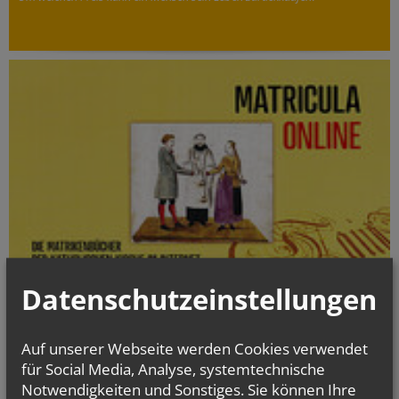
Datenschutzeinstellungen
Die digitalisierten Matrikenbücher vom Beginn der jeweiligen
Matrikenführung an bis einschließlich 1938 können online kostenlos
Auf unserer Webseite werden Cookies verwendet
und jederzeit eingesehen werden.
für Social Media, Analyse, systemtechnische
Notwendigkeiten und Sonstiges. Sie können Ihre