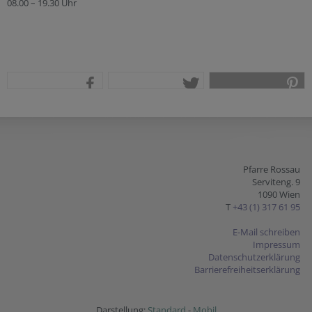
08.00 – 19.30 Uhr
teilen
tweet
pin it
Pfarre Rossau
Serviteng. 9
1090 Wien
T
+43 (1) 317 61 95
E-Mail schreiben
Impressum
Datenschutzerklärung
Barrierefreiheitserklärung
Darstellung:
Standard
-
Mobil