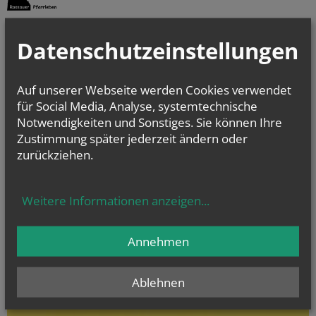
Datenschutzeinstellungen
Für Ihre Spenden sind wir dankbar!
AT76 2011 1000 0681 0136
Spenden für die Kirchen.Innen.Renovierung:
AT27 2011 1000 0680 7623
Auf unserer Webseite werden Cookies verwendet
für Social Media, Analyse, systemtechnische
NAMENSTAGE
Notwendigkeiten und Sonstiges. Sie können Ihre
Hl. Teresia Benedicta vom Kreuz (Edith Stein), Hl. Hathumar,
Zustimmung später jederzeit ändern oder
Hl. Romanus von Rom
zurückziehen.
Weitere Informationen anzeigen
...
Evangelium
von heute
Annehmen
Mt 14, 22–33
Herr, befiehl, dass ich auf dem Wasser zu dir komme
Ablehnen