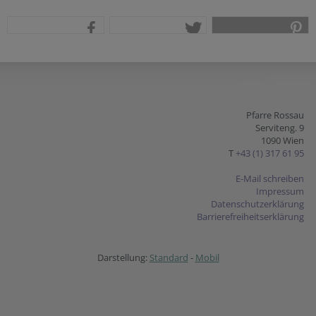
teilen
tweet
pin it
Pfarre Rossau
Serviteng. 9
1090 Wien
T
+43 (1) 317 61 95
E-Mail schreiben
Impressum
Datenschutzerklärung
Barrierefreiheitserklärung
Darstellung:
Standard
-
Mobil