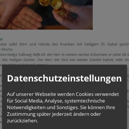
er
ester salbt Stirn und Hände des Kranken mit heiligem Öl. Dabei sprich
e Worte:
ese heilige Salbung helfe dir der Herr in seinem reichen Erbarmen; er stehe dir b
t des Heiligen Geistes: Der Herr, der dich von deinen Sünden befreit, rette dic
ade richte er dich auf. Amen."
Datenschutzeinstellungen
e die Krankensalbung wünschen, wenden Sie sich bitte an unsere
Pfarrkan
 dann ein Termin vereinbart. In dringenden Fällen steht Ihnen auch
notruf der Erzdiözese Wien zur Verfügung. Die Nummer lautet:
142
.
riat Wien-Stadt gewährleistet, dass immer ein Priester in einer der vier Reg
Auf unserer Webseite werden Cookies verwendet
haft hat.
für Social Media, Analyse, systemtechnische
enhäusern gibt es meist Spitalseelsorger, die den Patientinnen und Pati
rament vor Ort spenden können - fragen Sie in diesem Fall das Pflegeper
Notwendigkeiten und Sonstiges. Sie können Ihre
r zuständigen Kontaktperson.
Zustimmung später jederzeit ändern oder
farre feiert einmal im Jahr einen Gottesdienst mit Krankensalbung.
zurückziehen.
min entnehmen Sie bitte dem Kalender.