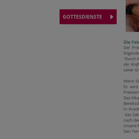
GOTTESDIENSTE
Die Fei
Der Pri
folgend
"Durch di
der Kraf
seiner Gn
Wenn Si
Es wird
Priester
Das Vika
Bereitsc
In Krank
das Sak
nach de
Unsere P
Den Ter