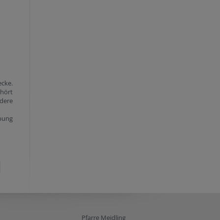
ecke.
ehört
dere
bung
Pfarre Meidling