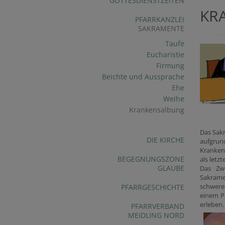
GOTTESDIENSTZEITEN
KR
PFARRKANZLEI
SAKRAMENTE
Taufe
Eucharistie
Firmung
Beichte und Aussprache
Ehe
Weihe
Krankensalbung
Das Sak
DIE KIRCHE
aufgrun
Krankens
BEGEGNUNGSZONE
als letz
GLAUBE
Das Zwe
Sakramen
schwere
PFARRGESCHICHTE
einem Pr
erleben.
PFARRVERBAND
MEIDLING NORD