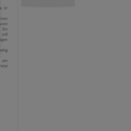
e. Er
hren
 vom
 Ein
soll
ligen
itig
. am
istei