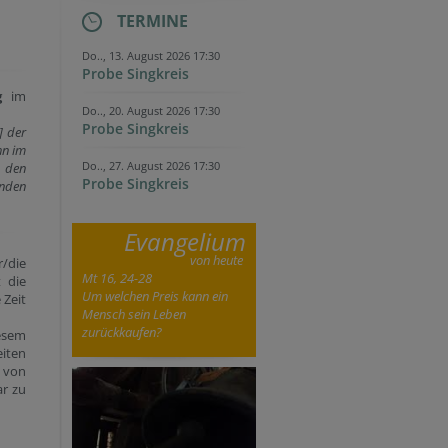
TERMINE
Do.., 13. August 2026 17:30
Probe Singkreis
ng
im
Do.., 20. August 2026 17:30
Probe Singkreis
] der
hn im
Do.., 27. August 2026 17:30
d den
Probe Singkreis
ünden
Evangelium
von heute
r/die
Mt 16, 24-28
t die
Um welchen Preis kann ein
 Zeit
Mensch sein Leben
zurückkaufen?
esem
eiten
 von
ar zu