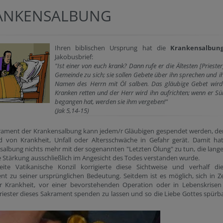
ANKENSALBUNG
Ihren biblischen Ursprung hat die
Krankensalbu
Jakobusbrief:
"Ist einer von euch krank? Dann rufe er die Ältesten [Priester
Gemeinde zu sich; sie sollen Gebete über ihn sprechen und i
Namen des Herrn mit Öl salben. Das gläubige Gebet wir
Kranken retten und der Herr wird ihn aufrichten; wenn er S
begangen hat, werden sie ihm vergeben!"
(Jak 5,14-15)
rament der Krankensalbung kann jedem/r Gläubigen gespendet werden, de
d von Krankheit, Unfall oder Altersschwäche in Gefahr gerät. Damit ha
albung nichts mehr mit der sogenannten "Letzten Ölung" zu tun, die lange
te Stärkung ausschließlich im Angesicht des Todes verstanden wurde.
ite Vatikanische Konzil korrigierte diese Sichtweise und verhalf di
t zu seiner ursprünglichen Bedeutung. Seitdem ist es möglich, sich in Z
r Krankheit, vor einer bevorstehenden Operation oder in Lebenskrisen
iester dieses Sakrament spenden zu lassen und so die Liebe Gottes spürb