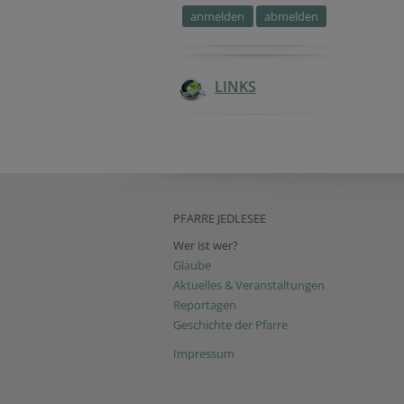
Security token
Verification code
Verification code
Security token
Website
Fax
Company website
LINKS
PFARRE JEDLESEE
Wer ist wer?
Glaube
Aktuelles & Veranstaltungen
Reportagen
Geschichte der Pfarre
Impressum