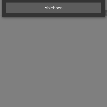
Ablehnen
teilen
tweet
pin it