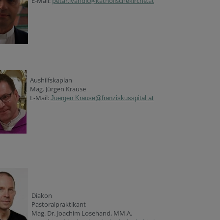
E-Mail:
petar.ivandic@katholischekirche.at
Aushilfskaplan
Mag. Jürgen Krause
E-Mail:
Juergen.Krause@franziskusspital.at
Diakon
Pastoralpraktikant
Mag. Dr. Joachim Losehand, MM.A.