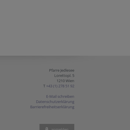
Pfarre Jedlesee
Lorettopl. 5
1210 Wien
T
+43 (1) 278 51 92
E-Mail schreiben
Datenschutzerklärung
Barrierefreiheitserklärung
anmelden