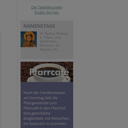
Die Tageslesungen
finden Sie hier.
NAMENSTAGE
Hl. Xystus (Sixtus)
II., Papst, und
Gefährten;
Märtyrer, Hl.
Kajetan, Hl....
Nach der Familienmesse
am Sonntag lädt die
Pfarrgemeinde zum
Pfarrcafé in den Pfarrhof:
Eine gemütliche
Möglichkeit, mit Menschen
ins Gespräch zu kommen.