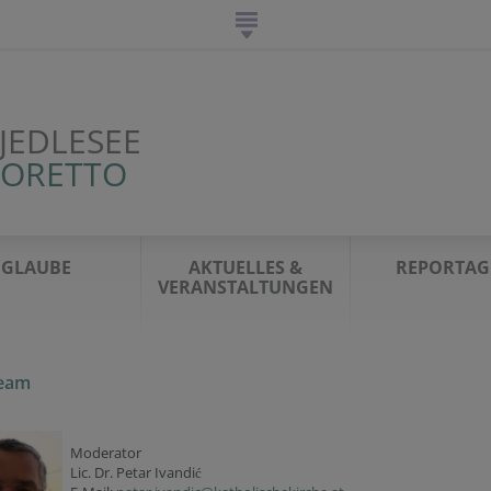
JEDLESEE
LORETTO
GLAUBE
AKTUELLES &
REPORTAG
VERANSTALTUNGEN
team
Moderator
Lic. Dr. Petar Ivandi
ć