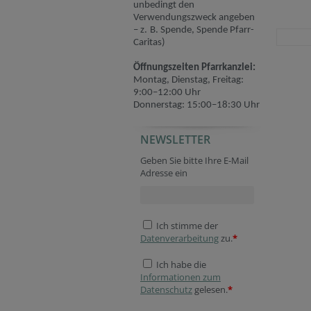
unbedingt den
Verwendungszweck angeben
– z. B. Spende, Spende Pfarr-
Caritas)
Öffnungszeiten Pfarrkanzlei:
Montag, Dienstag, Freitag:
9:00–12:00 Uhr
Donnerstag: 15:00–18:30 Uhr
NEWSLETTER
Homepage
Website
Verification code
Company website
Secondary phone
Verification code
Geben Sie bitte Ihre E-Mail
Adresse ein
Ich stimme der
Datenverarbeitung
zu.
*
Ich habe die
Informationen zum
Datenschutz
gelesen.
*