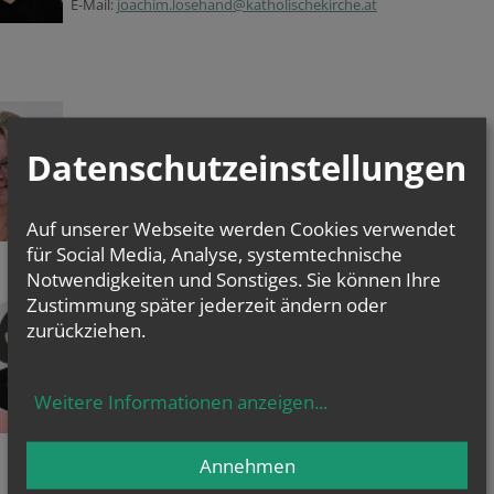
E-Mail:
joachim.losehand@katholischekirche.at
Pfarrsekretärin
Datenschutzeinstellungen
Renate Wenusch
Telefon: 278 51 92
E-Mail:
pfarre.jedlesee@katholischekirche.at
Auf unserer Webseite werden Cookies verwendet
für Social Media, Analyse, systemtechnische
Notwendigkeiten und Sonstiges. Sie können Ihre
Zustimmung später jederzeit ändern oder
MesnerIn
N. N.
zurückziehen.
Telefon: 278 51 92
E-Mail:
pfarre.jedlesee@katholischekirche.at
Weitere Informationen anzeigen
...
Annehmen