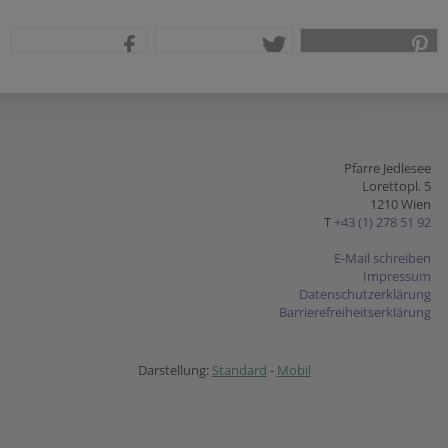
teilen
tweet
pin it
Pfarre Jedlesee
Lorettopl. 5
1210 Wien
T
+43 (1) 278 51 92
E-Mail schreiben
Impressum
Datenschutzerklärung
Barrierefreiheitserklärung
Darstellung:
Standard
-
Mobil