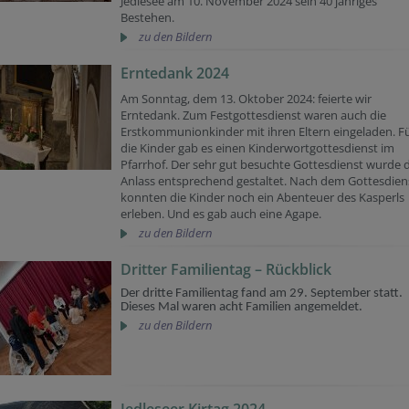
Jedlesee am 10. November 2024 sein 40 jähriges
Bestehen.
zu den Bildern
Erntedank 2024
Am Sonntag, dem 13. Oktober 2024: feierte wir
Erntedank. Zum Festgottesdienst waren auch die
Erstkommunionkinder mit ihren Eltern eingeladen. F
die Kinder gab es einen Kinderwortgottesdienst im
Pfarrhof. Der sehr gut besuchte Gottesdienst wurde
Anlass entsprechend gestaltet. Nach dem Gottesdien
konnten die Kinder noch ein Abenteuer des Kasperls
erleben. Und es gab auch eine Agape.
zu den Bildern
Dritter Familientag – Rückblick
Der dritte Familientag fand am 29. September statt.
Dieses Mal waren acht Familien angemeldet.
zu den Bildern