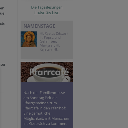
Die Tageslesungen
ten
finden Sie hier.
due
nde
NAMENSTAGE
Hl. Xystus (Sixtus)
II., Papst, und
Gefährten;
Märtyrer, Hl.
Kajetan, Hl....
ter,
Nach der Familienmesse
am Sonntag lädt die
Pfarrgemeinde zum
Pfarrcafé in den Pfarrhof:
Eine gemütliche
Möglichkeit, mit Menschen
ins Gespräch zu kommen.