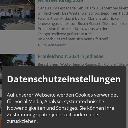
Jedleseer Kirtag 2024
Genau zum Fest Maria Geburt am 8. September feier
wir Kirchweih. Das Wetter war schön. Begonnen hat 
Feier mit der Andacht bei der Marienstatur Ecke
Jeneweingasse – Anton-Bosch-Gasset. Die anschließe
Prozession führte zur Kreuzwiese, wo der
Festgottesdienst gefeiert wurde.
Im Anschluss traf man sich beim Pfarrcafé.
zu den Bildern
Fronleichnam 2024 in Jedlesee
Bei schönem Wetter feierte Regens Dr. Richard Tatzrei
wie im Vorjahr, das Fronleichnamsfest mit uns.
Datenschutzeinstellungen
zu den Bildern
Auf unserer Webseite werden Cookies verwendet
Firmung 2024 in Jedlesee
für Social Media, Analyse, systemtechnische
Notwendigkeiten und Sonstiges. Sie können Ihre
Am Pfingstmontag empfingen 13 Jugendliche in der
Loretto-Kirche das Sakrament der Firmung.
Zustimmung später jederzeit ändern oder
zu den Bildern
zurückziehen.