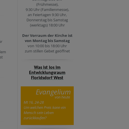
(Frühmesse),
9:30 Uhr (Familienmesse),
an Feiertagen 9:30 Uhr,
Donnerstag bis Samstag
(werktags) 18:00 Uhr
Der Vorraum der Kirche ist
von Montag bis Samstag
ür
von 10:00 bis 18:00 Uhr
zum stillen Gebet geöffnet
 dem
st
Was ist los im
Entwicklungsraum
Floridsdorf West
Evangelium
von heute
Mt 16, 24-28
Um welchen Preis kann ein
Mensch sein Leben
zurückkaufen?