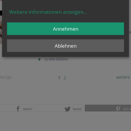
Weitere Informationen anzeigen
...
Erstkommunion 2024 – 2. Messe
39 Kinder haben sich seit Oktober 2023 auf die
Erstkommunion vorbereitet.
Annehmen
Am Donnerstag, dem 9. Mai – Christi Himmelfahrt, wa
so weit: Sie feierten das Fest der Erstkommunion!
39 Kinder – das bedeutet: zwei Gottesdienste.
Ablehnen
Hier die Bilder von der zweiten Messe (11:00 Uhr)
zu den Bildern
herige
weitere
1
2
teilen
tweet
pin it