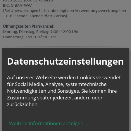
AT33 2011 1000 3796 0423
BIC: GIBAATWW
(Bei Überweisungen bitte unbedingt den Verwendungszweck angeben
– z. B. Spende, Spende Pfarr-Caritas)
Öffnungszeiten Pfarrkanzlei:
Montag, Dienstag, Freitag: 9:00–12:00 Uhr
Donnerstag: 15:00–18:30 Uhr
NEWSLETTER
Secondary phone
Homepage
Tracking ID
Website
Security token
Tracking ID
Datenschutzeinstellungen
Geben Sie bitte Ihre E-Mail Adresse ein
Auf unserer Webseite werden Cookies verwendet
Ich stimme der
Datenverarbeitung
zu.
*
für Social Media, Analyse, systemtechnische
Notwendigkeiten und Sonstiges. Sie können Ihre
Ich habe die
Informationen zum Datenschutz
gelesen.
*
Zustimmung später jederzeit ändern oder
zurückziehen.
Security token
Secondary phone
Security token
Company website
URL
Security token
Weitere Informationen anzeigen
...