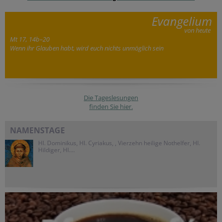
Evangelium
von heute
Mt 17, 14b–20
Wenn ihr Glauben habt, wird euch nichts unmöglich sein
Die Tageslesungen
finden Sie hier.
NAMENSTAGE
Hl. Dominikus, Hl. Cyriakus, , Vierzehn heilige Nothelfer, Hl.
Hildiger, Hl....