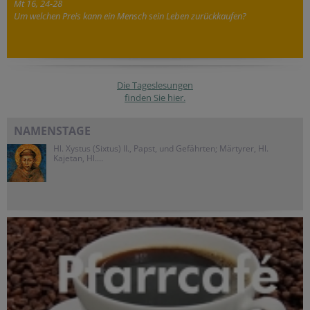
Mt 16, 24-28
Um welchen Preis kann ein Mensch sein Leben zurückkaufen?
Die Tageslesungen
finden Sie hier.
NAMENSTAGE
Hl. Xystus (Sixtus) II., Papst, und Gefährten; Märtyrer, Hl.
Kajetan, Hl....