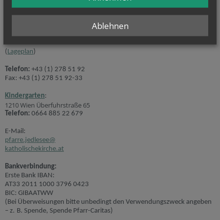
Unsere Anschrift:
Ablehnen
Lorettoplatz 5
1210 Wien
(
Lageplan
)
Telefon:
+43 (1) 278 51 92
Fax: +43 (1) 278 51 92-33
Kindergarten
:
1210 Wien Überfuhrstraße 65
Telefon:
0664 885 22 679
E-Mail:
pfarre.jedlesee@
katholischekirche.at
Bankverbindung:
Erste Bank IBAN:
AT33 2011 1000 3796 0423
BIC: GIBAATWW
(Bei Überweisungen bitte unbedingt den Verwendungszweck angeben
– z. B. Spende, Spende Pfarr-Caritas)