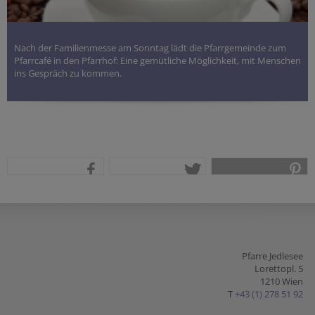
Nach der Familienmesse am Sonntag lädt die Pfarrgemeinde zum
Pfarrcafé in den Pfarrhof: Eine gemütliche Möglichkeit, mit Menschen
ins Gespräch zu kommen.
teilen
tweet
pin it
Pfarre Jedlesee
Lorettopl. 5
1210 Wien
T
+43 (1) 278 51 92