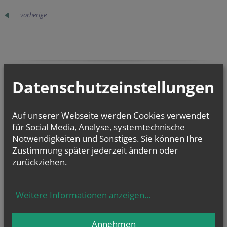
vorherige
TERMINE DER PFARRE
Datenschutzeinstellungen
Derzeit finden keine
Auf unserer Webseite werden Cookies verwendet
Termine statt.
für Social Media, Analyse, systemtechnische
Notwendigkeiten und Sonstiges. Sie können Ihre
Zustimmung später jederzeit ändern oder
zurückziehen.
So erreichen Sie uns
Pfarre Jedlesee
Weitere Informationen anzeigen
...
– Maria Loretto
Moderator:
Annehmen
Lic. Dr. Petar Ivandić