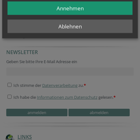
BIC: GIBAATWW
Annehmen
(Bei Überweisungen bitte unbedingt den Verwendungszweck angeben
– z. B. Spende, Spende Pfarr-Caritas)
Ablehnen
Öffnungszeiten Pfarrkanzlei:
Montag, Dienstag, Freitag: 9:00–12:00 Uhr
Donnerstag: 15:00–18:30 Uhr
NEWSLETTER
Company website
Security token
Tracking ID
Security token
Homepage
URL
Geben Sie bitte Ihre E-Mail Adresse ein
Ich stimme der
Datenverarbeitung
zu.
*
Ich habe die
Informationen zum Datenschutz
gelesen.
*
Secondary phone
Session ID
Secondary phone
Homepage
URL
Reference
Reference
LINKS