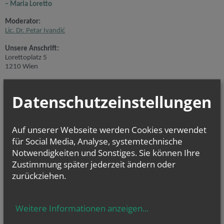
– Maria Loretto
Moderator:
Lic. Dr. Petar Ivandić
Unsere Anschrift:
Lorettoplatz 5
1210 Wien
(
Lageplan
)
Datenschutzeinstellungen
Telefon:
+43 (1) 278 51 92
Fax: +43 (1) 278 51 92-33
Auf unserer Webseite werden Cookies verwendet
Kindergarten
:
1210 Wien Überfuhrstraße 65
für Social Media, Analyse, systemtechnische
Telefon:
0664 885 22 679
Notwendigkeiten und Sonstiges. Sie können Ihre
Zustimmung später jederzeit ändern oder
E-Mail:
zurückziehen.
pfarre.jedlesee@
katholischekirche.at
Bankverbindung:
Weitere Informationen anzeigen
...
Erste Bank IBAN:
AT33 2011 1000 3796 0423