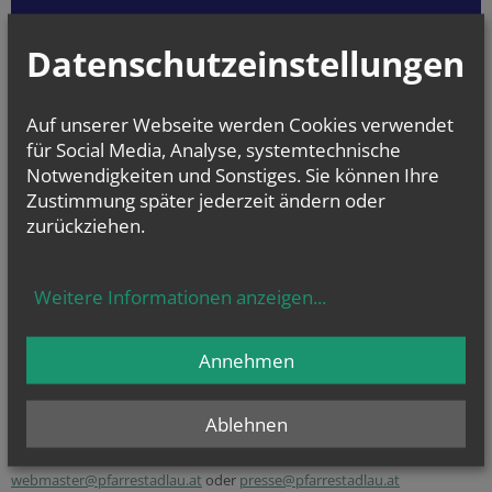
Auskünfte über Gruppen, Aktivitäten
Datenschutzeinstellungen
Pfarr-Caritas - Beratungsstelle für Hilfesuchende
Bankverbindung:
Auf unserer Webseite werden Cookies verwendet
Pfarre Stadlau
für Social Media, Analyse, systemtechnische
IBAN
AT48 1919 0000 0028 3168
Notwendigkeiten und Sonstiges. Sie können Ihre
Zustimmung später jederzeit ändern oder
zurückziehen.
Unsere Pfarre auf
Instagram
,
Facebook
und
YouTube
- schauen Sie vorbei!
Weitere Informationen anzeigen
...
Annehmen
Bei Fragen/Wünschen/
Ablehnen
Anregungen schreiben
Sie uns!
webmaster@pfarrestadlau.at
oder
presse@pfarrestadlau.at