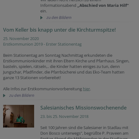
Informationsabend
„Abschied von Maria Hilf“
ein.
zu den Bildern
Vom Keller bis knapp unter die Kirchturmspitze!
25. November 2020
Erstkommunion 2019 - Erster Stationentag
Beim Stationentag am Sonntag Nachmittag erkundeten die
Erstkommunionkinder mit ihren Eltern Kirche und Pfarrhaus. Singen,
basteln, spielen, rätseln,.. die Kinder hatten einiges zu tun, denn
Jungschar, Pfadfinder, die Pfarrbücherei und das Eko-Team hatten
ganze 13 Stationen vorbereitet!
Alle Infos zur Erstkommunionvorbereitung
hier
.
zu den Bildern
Salesianisches Missionswochenende
23. bis 25. November 2018
Seit 100 Jahren sind die Salesianer in Stadlau mit
Don Bosco unterwegs", begrüßte P. Praveen am
Freitag Abend die Mitfeiernden in der Stadlauer