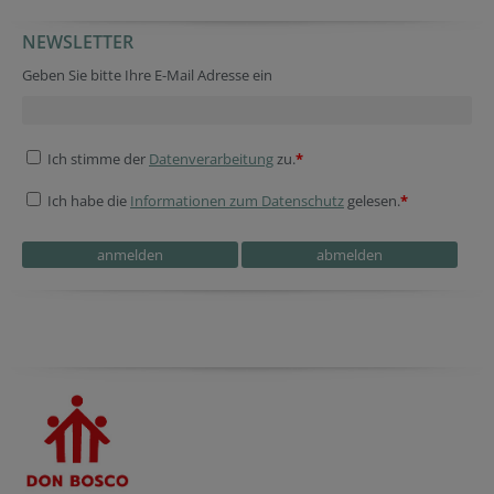
NEWSLETTER
Security token
Session ID
Tracking ID
Website
Geben Sie bitte Ihre E-Mail Adresse ein
Ich stimme der
Datenverarbeitung
zu.
*
Ich habe die
Informationen zum Datenschutz
gelesen.
*
Security token
Tracking ID
Verification code
Fax
Tracking ID
Homepage
Session ID