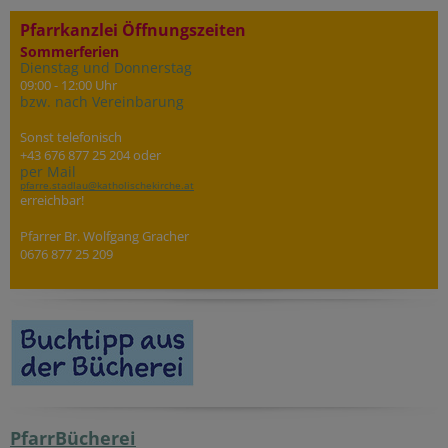
Pfarrkanzlei Öffnungszeiten
Sommerferien
Dienstag und Donnerstag
09:00 - 12:00 Uhr
bzw. nach Vereinbarung
Sonst telefonisch
+43 676 877 25 204 oder
per Mail
pfarre.stadlau@katholischekirche.at
erreichbar!
Pfarrer Br. Wolfgang Gracher
0676 877 25 209
PfarrBücherei