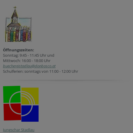
Öffnungszeiten:
Sonntag: 9:45 - 11:45 Uhr und
Mittwoch: 16:00 - 18:00 Uhr
buechereistadlau@donbosco.at
Schulferien: sonntags von 11:00 - 12:00 Uhr
Jungschar Stadlau