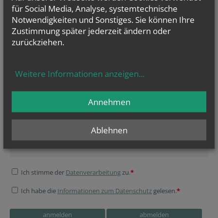
für Social Media, Analyse, systemtechnische
Notwendigkeiten und Sonstiges. Sie können Ihre
Zustimmung später jederzeit ändern oder
zurückziehen.
Bei Fragen/Wünschen/
Weitere Informationen anzeigen
...
Anregungen schreiben
Sie uns!
webmaster@pfarrestadlau.at
oder
presse@pfarrestadlau.at
Annehmen
NEWSLETTER
Ablehnen
Geben Sie bitte Ihre E-Mail Adresse ein
Ich stimme der
Datenverarbeitung
zu.
*
Ich habe die
Informationen zum Datenschutz
gelesen.
*