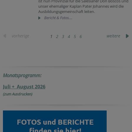
ist nun Provinzial für die Salesianer Don Boscos und
unser ehemaliger Kaplan Pater Johannes wird die
Ausbildungsgemeinschaft leiten.
Bericht & Fotos....
vorherige
weitere
1
2
3
4
5
6
Monatsprogramm:
Juli + August 2026
(zum Ausdrucken)