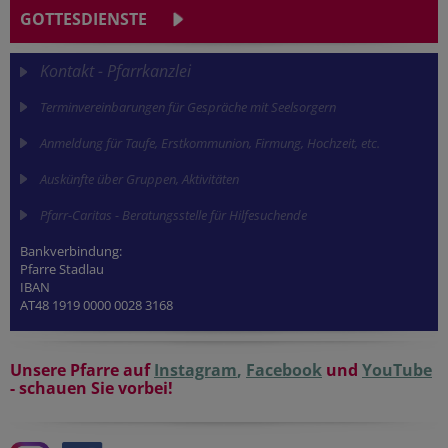
GOTTESDIENSTE
Kontakt - Pfarrkanzlei
Terminvereinbarungen für Gespräche mit Seelsorgern
Anmeldung für Taufe, Erstkommunion, Firmung, Hochzeit, etc.
Auskünfte über Gruppen, Aktivitäten
Pfarr-Caritas - Beratungsstelle für Hilfesuchende
Bankverbindung:
Pfarre Stadlau
IBAN
AT48 1919 0000 0028 3168
Unsere Pfarre auf
Instagram
,
Facebook
und
YouTube
- schauen Sie vorbei!