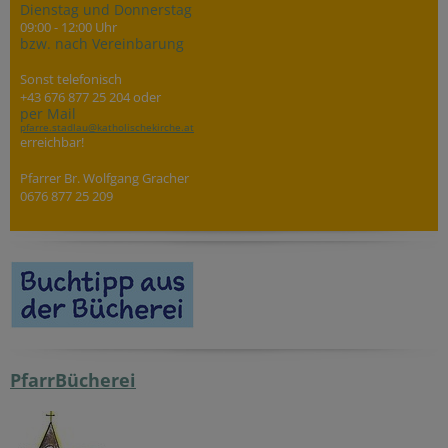
Dienstag und Donnerstag
09:00 - 12:00 Uhr
bzw. nach Vereinbarung
Sonst telefonisch
+43 676 877 25 204 oder
per Mail
pfarre.stadlau@katholischekirche.at
erreichbar!
Pfarrer Br. Wolfgang Gracher
0676 877 25 209
PfarrBücherei