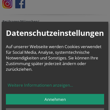
Bei Fragen/Wünschen/
Anregungen schreiben
Datenschutzeinstellungen
Sie uns!
webmaster@pfarrestadlau.at
oder
presse@pfarrestadlau.at
Auf unserer Webseite werden Cookies verwendet
NEWSLETTER
für Social Media, Analyse, systemtechnische
Geben Sie bitte Ihre E-Mail Adresse ein
Notwendigkeiten und Sonstiges. Sie können Ihre
Zustimmung später jederzeit ändern oder
zurückziehen.
Ich stimme der
Datenverarbeitung
zu.
*
Ich habe die
Informationen zum Datenschutz
gelesen.
*
Weitere Informationen anzeigen
...
Annehmen