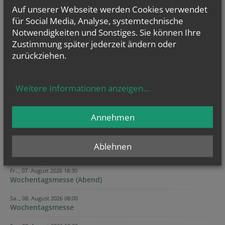
Auf unserer Webseite werden Cookies verwendet
für Social Media, Analyse, systemtechnische
Notwendigkeiten und Sonstiges. Sie können Ihre
Verification code
Security token
Tracking ID
Session ID
Company website
Tracking ID
URL
Zustimmung später jederzeit ändern oder
zurückziehen.
Weitere Informationen anzeigen
...
Annehmen
Ablehnen
KALENDER
Fr.., 07. August 2026 18:30
Wochentagsmesse (Abend)
Sa.., 08. August 2026 08:00
Wochentagsmesse