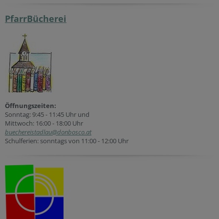
PfarrBücherei
Öffnungszeiten:
Sonntag: 9:45 - 11:45 Uhr und
Mittwoch: 16:00 - 18:00 Uhr
buechereistadlau@donbosco.at
Schulferien: sonntags von 11:00 - 12:00 Uhr