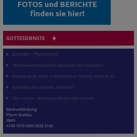
GOTTESDIENSTE
Kontakt - Pfarrkanzlei
Terminvereinbarungen für Gespräche mit Seelsorgern
Anmeldung für Taufe, Erstkommunion, Firmung, Hochzeit, etc.
Auskünfte über Gruppen, Aktivitäten
Pfarr-Caritas - Beratungsstelle für Hilfesuchende
Bankverbindung:
Pfarre Stadlau
IBAN
AT48 1919 0000 0028 3168