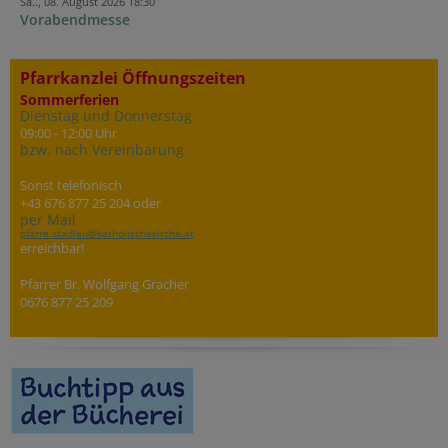
Sa.., 08. August 2026 18:30
Vorabendmesse
Pfarrkanzlei Öffnungszeiten
Sommerferien
Dienstag und Donnerstag
09:00 - 12:00 Uhr
bzw. nach Vereinbarung
Sonst telefonisch
+43 676 877 25 204 oder
per Mail
pfarre.stadlau@katholischekirche.at
erreichbar!
Pfarrer Br. Wolfgang Gracher
0676 877 25 209