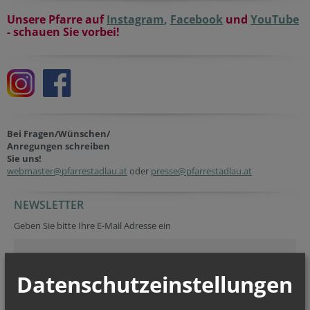
Unsere Pfarre auf
Instagram
,
Facebook
und
YouTube
- schauen Sie vorbei!
Bei Fragen/Wünschen/
Anregungen schreiben
Sie uns!
webmaster@pfarrestadlau.at
oder
presse@pfarrestadlau.at
NEWSLETTER
Reference
Fax
Geben Sie bitte Ihre E-Mail Adresse ein
Datenschutzeinstellungen
Ich stimme der
Datenverarbeitung
zu.
*
Ich habe die
Informationen zum Datenschutz
gelesen.
*