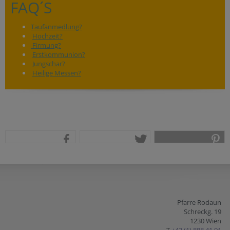
FAQ´S
Taufanmedlung?
Hochzeit?
Firmung?
Erstkommunion?
Jungschar?
Heilige Messen?
teilen
tweet
pin it
Pfarre Rodaun
Schreckg. 19
1230 Wien
T
+43 (1) 888 41 91