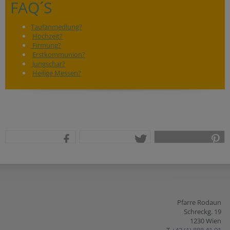
FAQ´S
Taufanmedlung?
Hochzeit?
Firmung?
Erstkommunion?
Jungschar?
Heilige Messen?
teilen
tweet
pin it
Pfarre Rodaun
Schreckg. 19
1230 Wien
T
+43 (1) 888 41 91