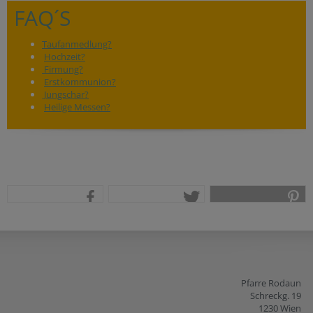
FAQ´S
Taufanmedlung?
Hochzeit?
Firmung?
Erstkommunion?
Jungschar?
Heilige Messen?
teilen
tweet
pin it
Pfarre Rodaun
Schreckg. 19
1230 Wien