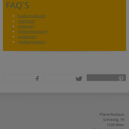
FAQ´S
Taufanmedlung?
Hochzeit?
Firmung?
Erstkommunion?
Jungschar?
Heilige Messen?
teilen
tweet
pin it
Pfarre Rodaun
Schreckg. 19
1230 Wien