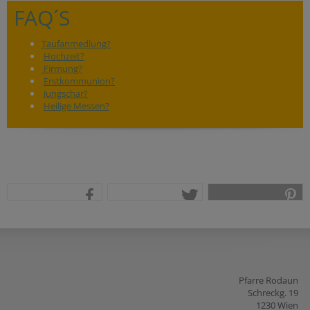
FAQ´S
Taufanmedlung?
Hochzeit?
Firmung?
Erstkommunion?
Jungschar?
Heilige Messen?
teilen
tweet
pin it
Pfarre Rodaun
Schreckg. 19
1230 Wien