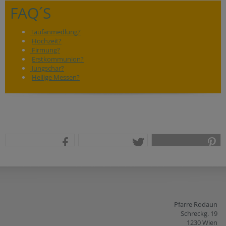
FAQ´S
Taufanmedlung?
Hochzeit?
Firmung?
Erstkommunion?
Jungschar?
Heilige Messen?
teilen
tweet
pin it
Pfarre Rodaun
Schreckg. 19
1230 Wien