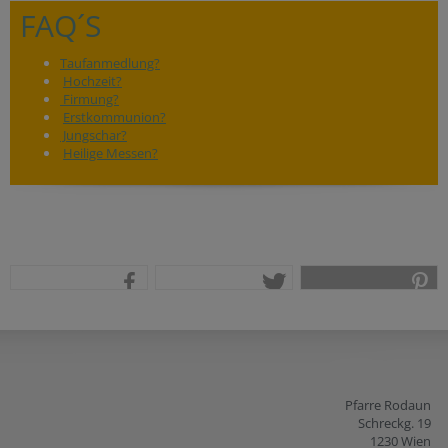
FAQ´S
Taufanmedlung?
Hochzeit?
Firmung?
Erstkommunion?
Jungschar?
Heilige Messen?
teilen
tweet
pin it
Pfarre Rodaun
Schreckg. 19
1230 Wien