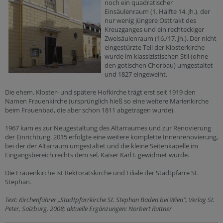
noch ein quadratischer
Einsäulenraum (1. Hälfte 14. Jh.), der
nur wenig jüngere Osttrakt des
Kreuzganges und ein rechteckiger
Zweisäulenraum (16./17. Jh.). Der nicht
eingestürzte Teil der Klosterkirche
wurde im klassizistischen Stil (ohne
den gotischen Chorbau) umgestaltet
und 1827 eingeweiht.
Die ehem. Kloster- und spätere Hofkirche trägt erst seit 1919 den
Namen Frauenkirche (ursprünglich hieß so eine weitere Marienkirche
beim Frauenbad, die aber schon 1811 abgetragen wurde).
1967 kam es zur Neugestaltung des Altarraumes und zur Renovierung
der Einrichtung. 2015 erfolgte eine weitere komplette Innenrenovierung,
bei der der Altarraum umgestaltet und die kleine Seitenkapelle im
Eingangsbereich rechts dem sel. Kaiser Karl I. gewidmet wurde.
Die Frauenkirche ist Rektoratskirche und Filiale der Stadtpfarre St.
Stephan.
Text: Kirchenführer „Stadtpfarrkirche St. Stephan Baden bei Wien", Verlag St.
Peter, Salzburg, 2008; aktuelle Ergänzungen: Norbert Ruttner