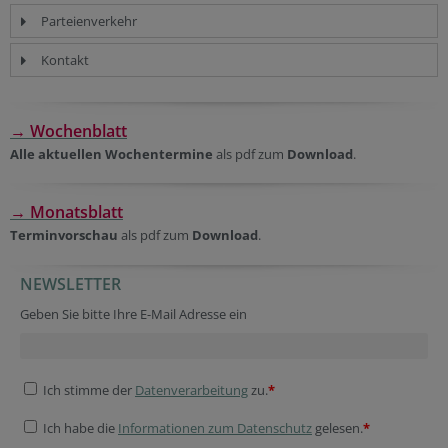
Parteienverkehr
Kontakt
→ Wochenblatt
Alle aktuellen Wochentermine
als pdf zum
Download
.
→ Monatsblatt
Terminvorschau
als pdf zum
Download
.
NEWSLETTER
Secondary phone
Session ID
Secondary phone
Company website
Secondary phone
Company website
Security token
Geben Sie bitte Ihre E-Mail Adresse ein
Ich stimme der
Datenverarbeitung
zu.
*
Ich habe die
Informationen zum Datenschutz
gelesen.
*