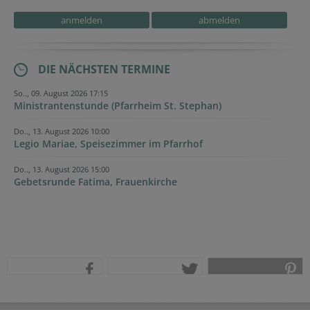
Reference
Homepage
Secondary phone
Homepage
Website
Session ID
DIE NÄCHSTEN TERMINE
So.., 09. August 2026 17:15
Ministrantenstunde (Pfarrheim St. Stephan)
Do.., 13. August 2026 10:00
Legio Mariae, Speisezimmer im Pfarrhof
Do.., 13. August 2026 15:00
Gebetsrunde Fatima, Frauenkirche
teilen
tweet
pin it