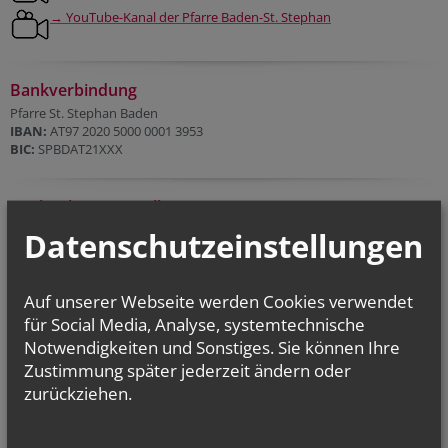
→ YouTube-Kanal der Pfarre Baden-St. Stephan
Bankverbindung
Pfarre St. Stephan Baden
IBAN:
AT97 2020 5000 0001 3953
BIC:
SPBDAT21XXX
Kirchenbeitragsstelle
Sprechstunden in Baden
Datenschutzeinstellungen
am Pfarrplatz 7 am ersten Mittwoch im Monat von 08:00 bis 13:00, an
den folgenden Tagen:
07. 10. 2026
Auf unserer Webseite werden Cookies verwendet
04. 11. 2026
02. 12. 2026
für Social Media, Analyse, systemtechnische
Link zu KB-Stelle Wiener Neustadt
Notwendigkeiten und Sonstiges. Sie können Ihre
Zustimmung später jederzeit ändern oder
zurückziehen.