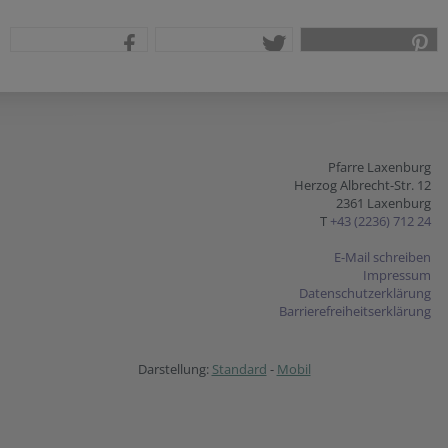
teilen
tweet
pin it
Pfarre Laxenburg
Herzog Albrecht-Str. 12
2361 Laxenburg
T
+43 (2236) 712 24
E-Mail schreiben
Impressum
Datenschutzerklärung
Barrierefreiheitserklärung
Darstellung:
Standard
-
Mobil