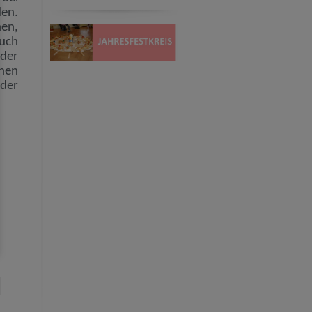
den.
hen,
auch
der
hen
 der