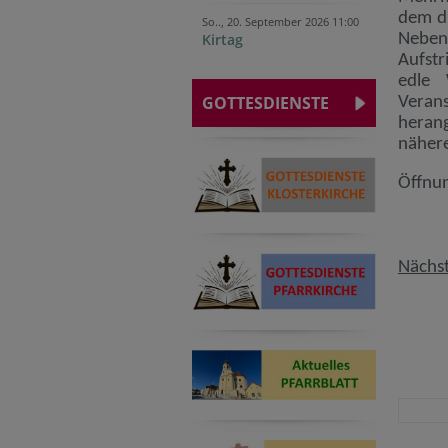
dem di
So.., 20. September 2026 11:00
Neben 
Kirtag
Aufstr
edle
GOTTESDIENSTE
Veran
herang
näher
Öffnun
Sa
So
Nächst
17.
25.