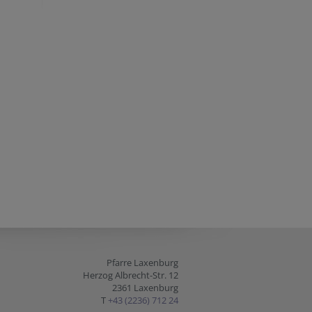
Pfarre Laxenburg
Herzog Albrecht-Str. 12
2361 Laxenburg
T
+43 (2236) 712 24