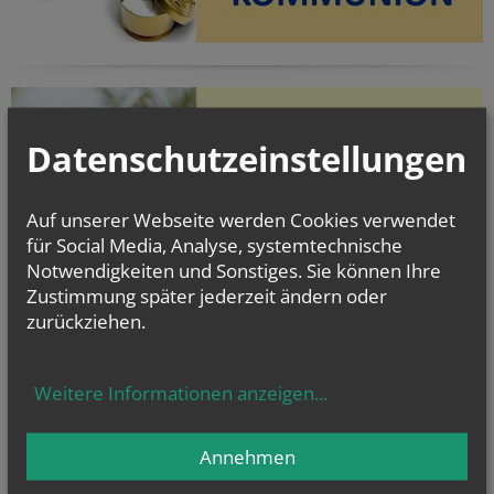
Datenschutzeinstellungen
Auf unserer Webseite werden Cookies verwendet
für Social Media, Analyse, systemtechnische
Evangelium
Notwendigkeiten und Sonstiges. Sie können Ihre
von heute
Zustimmung später jederzeit ändern oder
Mt 16, 24-28
zurückziehen.
Um welchen Preis kann ein Mensch sein Leben zurückkaufen?
Weitere Informationen anzeigen
...
Annehmen