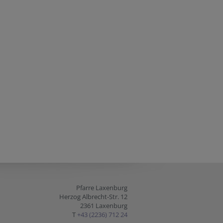
Pfarre Laxenburg
Herzog Albrecht-Str. 12
2361 Laxenburg
T
+43 (2236) 712 24