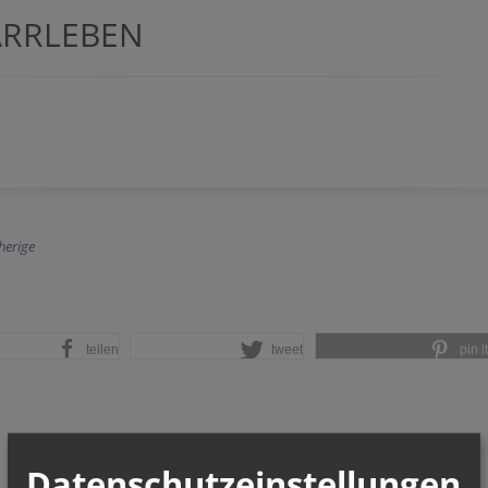
ARRLEBEN
herige
teilen
tweet
pin it
Datenschutzeinstellungen