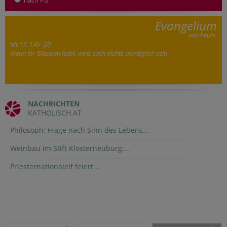
nach Plz
Evangelium
von heute
Mt 17, 14b–20
Wenn ihr Glauben habt, wird euch nichts unmöglich sein
NACHRICHTEN
KATHOLISCH.AT
Philosoph: Frage nach Sinn des Lebens...
Weinbau im Stift Klosterneuburg:...
Priesternationalelf feiert...