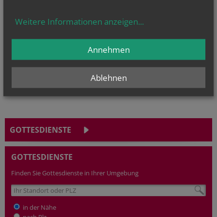
Weitere Informationen anzeigen
...
NAMENSTAGE
Hl. Dominikus, Hl. Cyriakus, , Vierzehn heilige Nothelfer, Hl.
Hildiger, Hl....
Annehmen
Ablehnen
GOTTESDIENSTE
GOTTESDIENSTE
Finden Sie Gottesdienste in Ihrer Umgebung
in der Nähe