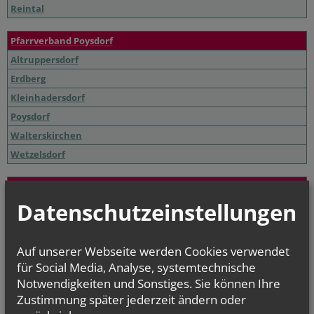
Reintal
Pfarrverband Poysdorf
Altruppersdorf
Erdberg
Kleinhadersdorf
Poysdorf
Walterskirchen
Wetzelsdorf
Weinland Nord
Datenschutzeinstellungen
Drasenhofen
Falkenstein
Herrnbaumgarten
Auf unserer Webseite werden Cookies verwendet
Kleinschweinbarth
für Social Media, Analyse, systemtechnische
Ottenthal
Notwendigkeiten und Sonstiges. Sie können Ihre
Zustimmung später jederzeit ändern oder
Poysbrunn