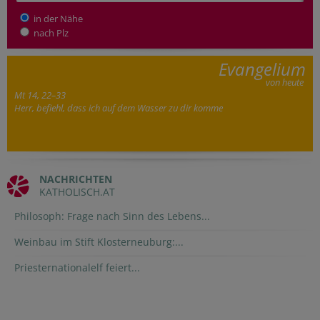
in der Nähe
nach Plz
Evangelium
von heute
Mt 14, 22–33
Herr, befiehl, dass ich auf dem Wasser zu dir komme
NACHRICHTEN
KATHOLISCH.AT
Philosoph: Frage nach Sinn des Lebens...
Weinbau im Stift Klosterneuburg:...
Priesternationalelf feiert...