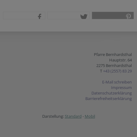
teilen
tweet
pin it
Pfarre Bernhardsthal
Hauptstr. 64
2275 Bernhardsthal
T
+43 (2557) 83 29
E-Mail schreiben
Impressum
Datenschutzerklärung
Barrierefreiheitserklärung
Darstellung:
Standard
-
Mobil