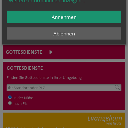
Weitere Informationen anzeigen
...
Gilbert, Hl....
Annehmen
Ablehnen
GOTTESDIENSTE
GOTTESDIENSTE
Finden Sie Gottesdienste in Ihrer Umgebung
in der Nähe
nach Plz
Evangelium
von heute