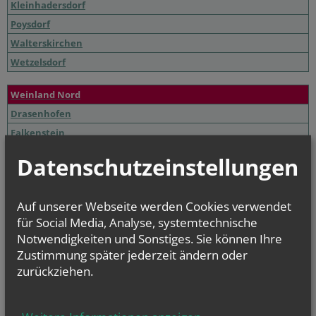
Kleinhadersdorf
Poysdorf
Walterskirchen
Wetzelsdorf
Weinland Nord
Drasenhofen
Falkenstein
Herrnbaumgarten
Datenschutzeinstellungen
Kleinschweinbarth
Ottenthal
Auf unserer Webseite werden Cookies verwendet
Poysbrunn
für Social Media, Analyse, systemtechnische
Schrattenberg
Notwendigkeiten und Sonstiges. Sie können Ihre
Stützenhofen
Zustimmung später jederzeit ändern oder
zurückziehen.
NAMENSTAGE
Hl. Felicissimus und hl. Agapitus, Hl. Gezelinus (Gozelin), Hl.