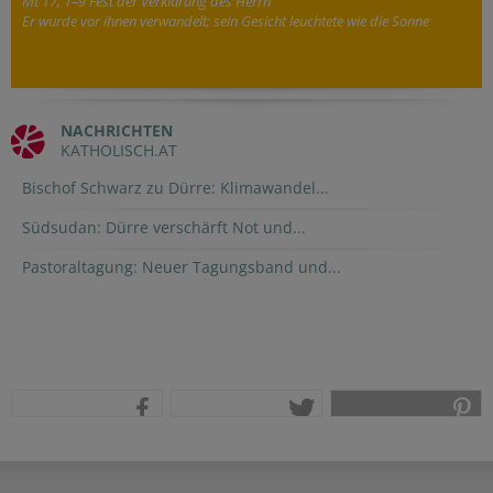
Mt 17, 1–9 Fest der Verklärung des Herrn
Er wurde vor ihnen verwandelt; sein Gesicht leuchtete wie die Sonne
NACHRICHTEN
KATHOLISCH.AT
Bischof Schwarz zu Dürre: Klimawandel...
Südsudan: Dürre verschärft Not und...
Pastoraltagung: Neuer Tagungsband und...
teilen
tweet
pin it