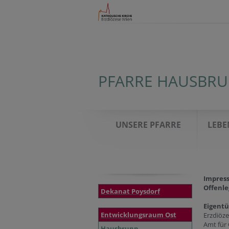
PFARRE HAUSBR
UNSERE PFARRE
LEBE
Impres
Offenle
Dekanat Poysdorf
Eigent
Entwicklungsraum Ost
Erzdiöz
Amt für
Hausbrunn