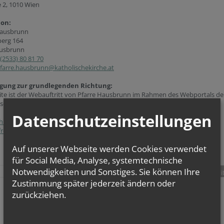
e 2, 1010 Wien
ion:
Hausbrunn
berg 164
usbrunn
(2533) 80 81 70
farre.hausbrunn@katholischekirche.at
gung zur grundlegenden Richtung:
ite ist der Webauftritt von Pfarre Hausbrunn im Rahmen des Webportals de
se Wien.
Datenschutzeinstellungen
hutzerklärung
freiheitserklärung
Auf unserer Webseite werden Cookies verwendet
für Social Media, Analyse, systemtechnische
Notwendigkeiten und Sonstiges. Sie können Ihre
teilen
tweet
pin it
Zustimmung später jederzeit ändern oder
zurückziehen.