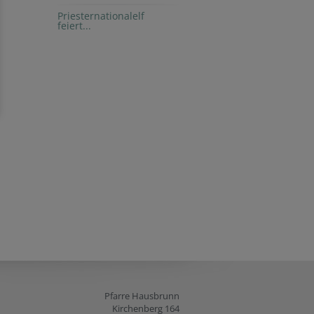
Priesternationalelf
feiert...
Pfarre Hausbrunn
Kirchenberg 164