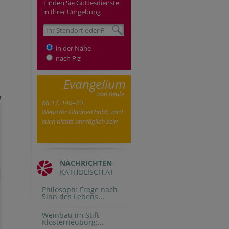
Finden Sie Gottesdienste
in Ihrer Umgebung
in der Nähe
nach Plz
Evangelium
von heute
r
Mt 17, 14b–20
Wenn ihr Glauben habt, wird
euch nichts unmöglich sein
NACHRICHTEN
KATHOLISCH.AT
Philosoph: Frage nach
Sinn des Lebens...
Weinbau im Stift
Klosterneuburg:...