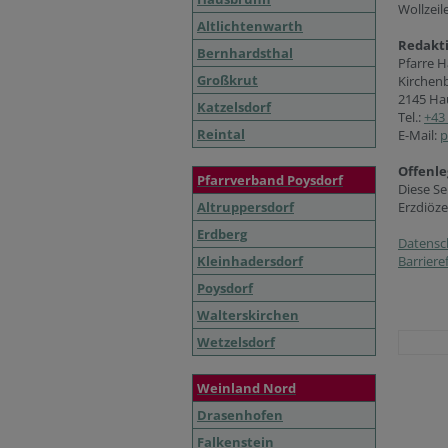
Wollzeil
Altlichtenwarth
Redakt
Bernhardsthal
Pfarre 
Großkrut
Kirchen
2145 Ha
Katzelsdorf
Tel.:
+43 
Reintal
E-Mail:
p
Offenle
Pfarrverband Poysdorf
Diese Se
Altruppersdorf
Erzdiöze
Erdberg
Datensc
Kleinhadersdorf
Barriere
Poysdorf
Walterskirchen
Wetzelsdorf
Weinland Nord
Drasenhofen
Falkenstein