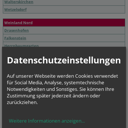
Walterskirchen
Wetzelsdorf
Weinland Nord
Drasenhofen
Falkenstein
Herrnbaumgarten
Kleinschweinbarth
Datenschutzeinstellungen
Ottenthal
Poysbrunn
Auf unserer Webseite werden Cookies verwendet
Schrattenberg
für Social Media, Analyse, systemtechnische
Stützenhofen
Notwendigkeiten und Sonstiges. Sie können Ihre
Zustimmung später jederzeit ändern oder
zurückziehen.
NAMENSTAGE
Hl. Teresia Benedicta vom Kreuz (Edith Stein), Hl. Hathumar,
Hl. Romanus von Rom
Weitere Informationen anzeigen
...