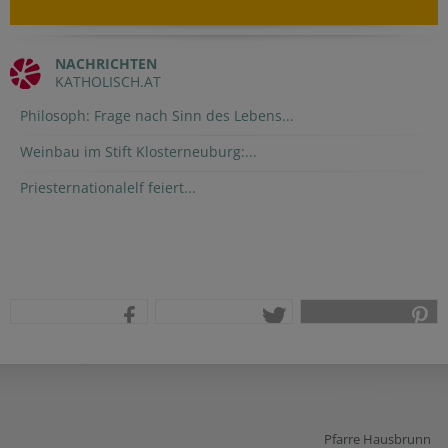
NACHRICHTEN
KATHOLISCH.AT
Philosoph: Frage nach Sinn des Lebens...
Weinbau im Stift Klosterneuburg:...
Priesternationalelf feiert...
teilen
tweet
pin it
Pfarre Hausbrunn