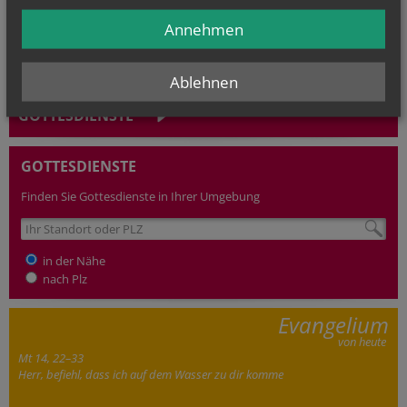
Annehmen
Ablehnen
GOTTESDIENSTE
GOTTESDIENSTE
Finden Sie Gottesdienste in Ihrer Umgebung
in der Nähe
nach Plz
Evangelium
von heute
Mt 14, 22–33
Herr, befiehl, dass ich auf dem Wasser zu dir komme