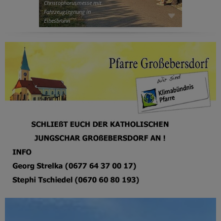
Christophorusmesse mit
Fahrzeugsegnung in
Eibesbrunn