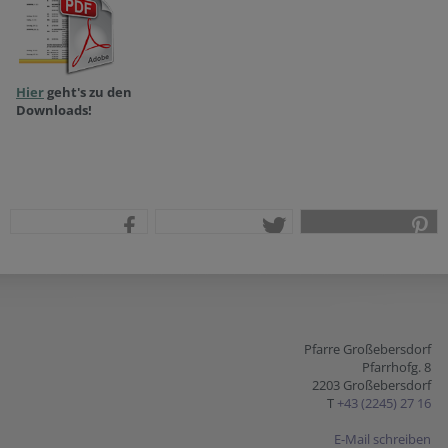
Hier
geht's zu den
Downloads!
teilen
tweet
pin it
Pfarre Großebersdorf
Pfarrhofg. 8
2203 Großebersdorf
T
+43 (2245) 27 16
E-Mail schreiben