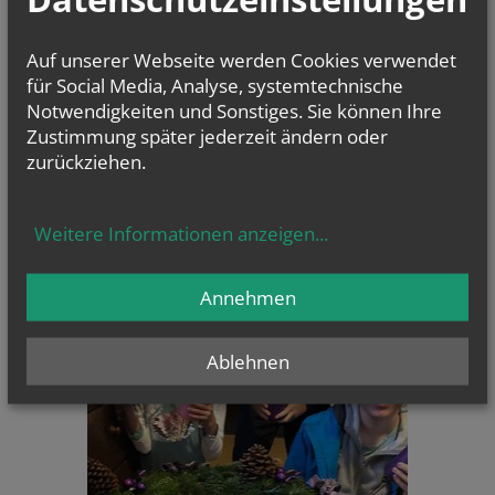
Katzelsdorf
Reintal
Auf unserer Webseite werden Cookies verwendet
für Social Media, Analyse, systemtechnische
Notwendigkeiten und Sonstiges. Sie können Ihre
NAMENSTAGE
Zustimmung später jederzeit ändern oder
Hl. Xystus (Sixtus) II., Papst, und Gefährten; Märtyrer, Hl.
zurückziehen.
Kajetan, Hl....
Weitere Informationen anzeigen
...
Annehmen
CHRONIK
Ablehnen