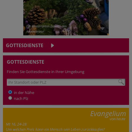
Die Ministranten basteln den
Adventkranz!
GOTTESDIENSTE
GOTTESDIENSTE
Finden Sie Gottesdienste in Ihrer Umgebung
in der Nähe
nach Plz
Evangelium
von heute
Mt 16, 24-28
Um welchen Preis kann ein Mensch sein Leben zurückkaufen?