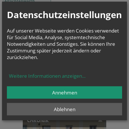
Altlichtenwarth
Bernhardsthal
Datenschutzeinstellungen
Großkrut
Hausbrunn
Auf unserer Webseite werden Cookies verwendet
Katzelsdorf
für Social Media, Analyse, systemtechnische
Reintal
Notwendigkeiten und Sonstiges. Sie können Ihre
Zustimmung später jederzeit ändern oder
zurückziehen.
NAMENSTAGE
Hl. Laurentius, Hl. Asteria, Hl. Erik, Hl. Plektrudis
Weitere Informationen anzeigen
...
Annehmen
Ablehnen
CHRONIK