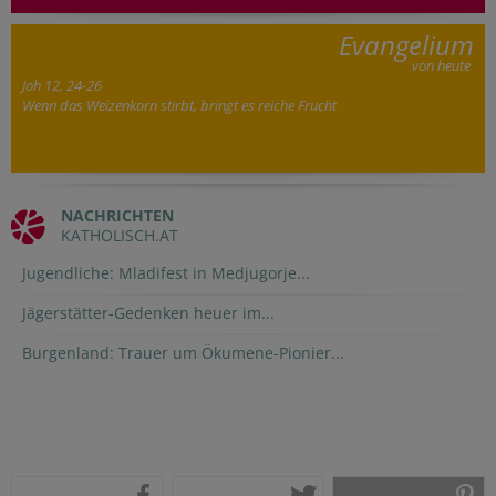
Evangelium
von heute
Joh 12, 24-26
Wenn das Weizenkorn stirbt, bringt es reiche Frucht
NACHRICHTEN
KATHOLISCH.AT
Jugendliche: Mladifest in Medjugorje...
Jägerstätter-Gedenken heuer im...
Burgenland: Trauer um Ökumene-Pionier...