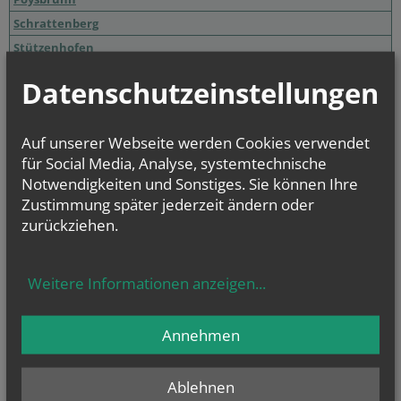
Schrattenberg
Stützenhofen
Datenschutzeinstellungen
Entwicklungsraum Ost
Altlichtenwarth
Bernhardsthal
Auf unserer Webseite werden Cookies verwendet
für Social Media, Analyse, systemtechnische
Großkrut
Notwendigkeiten und Sonstiges. Sie können Ihre
Hausbrunn
Zustimmung später jederzeit ändern oder
Katzelsdorf
zurückziehen.
Reintal
Weitere Informationen anzeigen
...
NAMENSTAGE
Hl. Xystus (Sixtus) II., Papst, und Gefährten; Märtyrer, Hl.
Annehmen
Kajetan, Hl....
Ablehnen