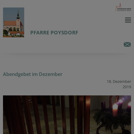
PFARRE POYSDORF
Abendgebet im Dezember
18. Dezember
2019