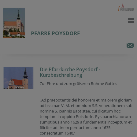
PFARRE POYSDORF
Die Pfarrkirche Poysdorf -
Kurzbeschreibung
Zur Ehre und zum größeren Ruhme Gottes
„Ad praepotentis dei honorem et maiorem gloriam
ad bssimae V. M. et omnium S.S. venerationem sub
nomine S. Joannis Baptistae, cui dicatum hoc
templum in oppido Poisdorfe, Pys parochianorum
sumptibus anno 1629 a fundamentis incoeptum et
filiciter ad finem perductum anno 1635,
consecratum 1640.“