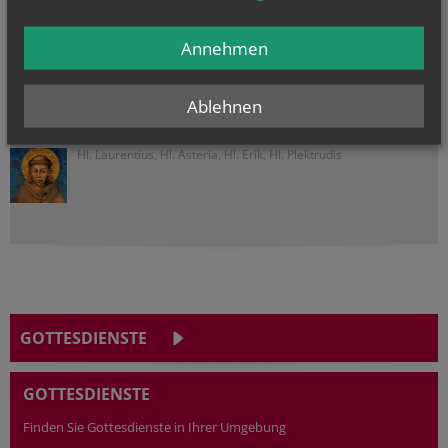
Hausbrunn
Katzelsdorf
Annehmen
Reintal
Ablehnen
NAMENSTAGE
Hl. Laurentius, Hl. Asteria, Hl. Erik, Hl. Plektrudis
GOTTESDIENSTE
GOTTESDIENSTE
Finden Sie Gottesdienste in Ihrer Umgebung