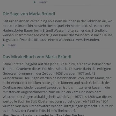
mehr
Die Sage von Maria Bründl
Seit urdenklichen Zeiten hing an einem Brunnen in der lieblichen Au, wo
heute die Bründlkirche steht, beim Quell ein Marienbild. Als einmal ein
Hadersdorfer Bauer beim Bründl Wasser holte, sah er das Bründlbild
weinen. In frommer Absicht trug der Bauer das Wunderbild nach Hause.
Tags darauf war das Bild aus seinem Wohnhaus verschwunden.
mehr
Das Mirakelbuch von Maria Bründl
Seine Entstehung geht auf das Jahr 1677 zurück, als der Wilhelmsdorfer
Thoman Gruebern dieses Büchlein schrieb. Er listete darin die erfolgten
Gebetserhörungen in der Zeit von 1653 bis eben 1677 auf. 43
wundersame Heilungen werden da beschrieben. Von jenem Mann, der
nicht einmal mit Krücken hatte gehen können und nach Gebrauch des
Quellwassers wieder gesund geworden ist, bis hin zu jener Laaerin, die
mit starken Augenschmerzen zum Brünnlein kam und nach dem
Waschen der Augen alsbald geheilt wurde.Von 1677 bis 1808 war dieses
wertvolle Buch im Stift Klosterneuburg aufgehoben. Ab 1823 bis 1904
wurden von den Kirchenvätern wieder Eintragungen gemacht. Heute ist
es im Besitz der Familie Fröschl in Wilhelmsdorf.
Hier finden Sie den kompletten Text des Buches: