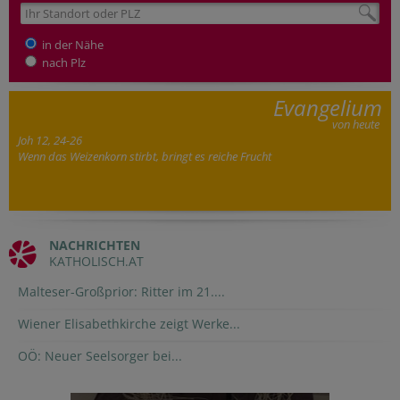
in der Nähe
nach Plz
Evangelium
von heute
Joh 12, 24-26
Wenn das Weizenkorn stirbt, bringt es reiche Frucht
NACHRICHTEN
KATHOLISCH.AT
Malteser-Großprior: Ritter im 21....
Wiener Elisabethkirche zeigt Werke...
OÖ: Neuer Seelsorger bei...