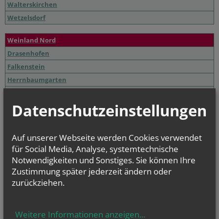
Walterskirchen
Wetzelsdorf
Weinland Nord
Drasenhofen
Falkenstein
Herrnbaumgarten
Kleinschweinbarth
Datenschutzeinstellungen
Ottenthal
Poysbrunn
Schrattenberg
Auf unserer Webseite werden Cookies verwendet
Stützenhofen
für Social Media, Analyse, systemtechnische
Notwendigkeiten und Sonstiges. Sie können Ihre
Entwicklungsraum Ost
Zustimmung später jederzeit ändern oder
zurückziehen.
Altlichtenwarth
Bernhardsthal
Großkrut
Weitere Informationen anzeigen
...