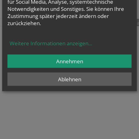
für Social Media, Analyse, systemtechnische
Notwendigkeiten und Sonstiges. Sie können Ihre
Zustimmung später jederzeit ändern oder
zurückziehen.
teilen
tweet
pin it
Weitere Informationen anzeigen
...
Annehmen
Ablehnen