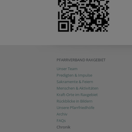
PFARRVERBAND RAXGEBIET
Unser Team
Predigten & Impulse
Sakramente & Feiern
Menschen & Aktivitäten
Kraft-Orte im Raxgebiet
Rückblicke in Bildern
Unsere Pfarrfriedhöfe
Archiv
FAQs
Chronik