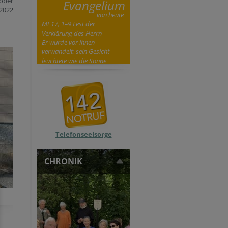
tober
Evangelium
2022
von heute
Mt 17, 1–9 Fest der
Verklärung des Herrn
Er wurde vor ihnen
verwandelt; sein Gesicht
leuchtete wie die Sonne
Telefonseelsorge
CHRONIK