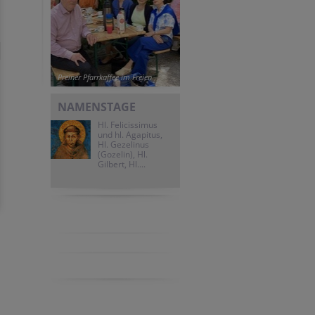
Preiner Pfarrkaffee im Freien
NAMENSTAGE
Hl. Felicissimus
und hl. Agapitus,
Hl. Gezelinus
(Gozelin), Hl.
Gilbert, Hl....