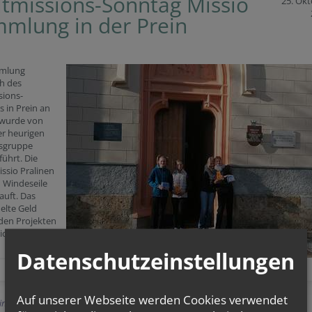
tmissions-Sonntag Missio
25. Ok
mlung in der Prein
mmlung
ch des
sions-
 in Prein an
 wurde von
er heurigen
gsgruppe
ührt. Die
ssio Pralinen
 Windeseile
kauft. Das
lte Geld
en Projekten
io zu Gute.
Datenschutzeinstellungen
Auf unserer Webseite werden Cookies verwendet
Einträge anzeigen