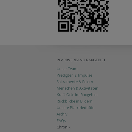
PFARRVERBAND RAXGEBIET
Unser Team
Predigten & Impulse
Sakramente & Feiern
Menschen & Aktivitäten
Kraft-Orte im Raxgebiet
Rückblicke in Bildern
Unsere Pfarrfriedhöfe
Archiv
FAQs
Chronik