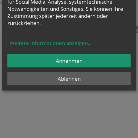
für Social Media, Analyse, systemtechnische
Einträge anzeigen
Notwendigkeiten und Sonstiges. Sie können Ihre
Zustimmung später jederzeit ändern oder
zurückziehen.
teilen
tweet
pin it
Weitere Informationen anzeigen
...
Annehmen
Ablehnen