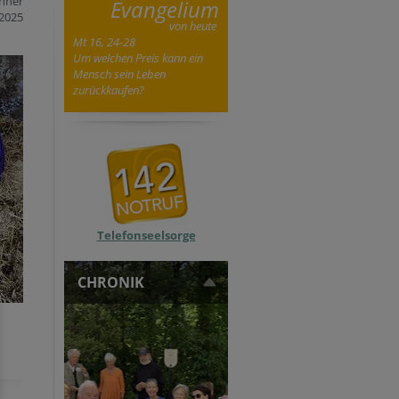
änner
Evangelium
2025
von heute
Mt 16, 24-28
Um welchen Preis kann ein
Mensch sein Leben
zurückkaufen?
Telefonseelsorge
CHRONIK