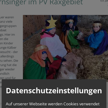
rnsinger im PV Raxgebiet
05. J
uer waren
anz viele
ngergruppen
ebiet
s. Hier im
en die
en Kinder
unge Kälber
 besucht - der
 allerdings
zu sehen. Die
rung hat die
ger wieder
undlich
en und für
inder in Nepal
et. Danke!
Datenschutzeinstellungen
Auf unserer Webseite werden Cookies verwendet