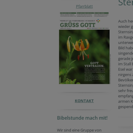
Ste
Pfarrblatt
Auch he
wieder g
Sternsi
im Raxg
unterweg
Bild hab
singend
gerade j
im Stall
Esel war
nirgens 
Bevölke
Sternsin
sehr fre
empfang
KONTAKT
armen K
gespend
Bibelstunde mach mit!
Wir sind eine Gruppe von