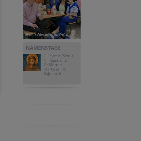
Preiner Pfarrkaffee im Freien
NAMENSTAGE
Hl. Xystus (Sixtus)
II., Papst, und
Gefährten;
Märtyrer, Hl.
Kajetan, Hl....