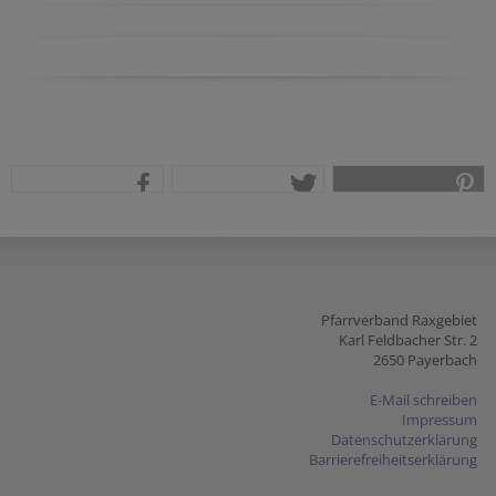
teilen
tweet
pin it
Pfarrverband Raxgebiet
Karl Feldbacher Str. 2
2650 Payerbach
E-Mail schreiben
Impressum
Datenschutzerklärung
Barrierefreiheitserklärung