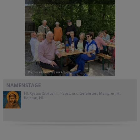
Preiner Pfarrkaffee im Freien
NAMENSTAGE
Hl. Xystus (Sixtus) II., Papst, und Gefährten; Märtyrer, Hl.
Kajetan, Hl....