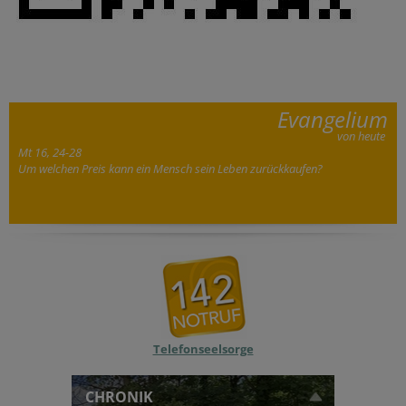
Evangelium
von heute
Mt 16, 24-28
Um welchen Preis kann ein Mensch sein Leben zurückkaufen?
Telefonseelsorge
CHRONIK