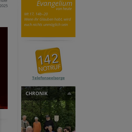
mber
Evangelium
2025
von heute
Mt 17, 14b–20
Wenn ihr Glauben habt, wird
euch nichts unmöglich sein
Telefonseelsorge
CHRONIK