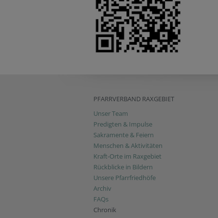
PFARRVERBAND RAXGEBIET
Unser Team
Predigten & Impulse
Sakramente & Feiern
Menschen & Aktivitäten
Kraft-Orte im Raxgebiet
Rückblicke in Bildern
Unsere Pfarrfriedhöfe
Archiv
FAQs
Chronik