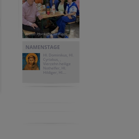
Preiner Pfarrkaffee im Freien
NAMENSTAGE
Hl. Dominikus, Hl.
Cyriakus, ,
Vierzehn heilige
Nothelfer, Hl.
Hildiger, Hl....