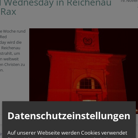
 Wednesday in Reichenau
19. Nove
.Rax
ze Woche rund
 Red
ay wird die
n Reichenau
strahlt, um
en weltweit
en Christen zu
n.
Datenschutzeinstellungen
Auf unserer Webseite werden Cookies verwendet
Einträge anzeigen