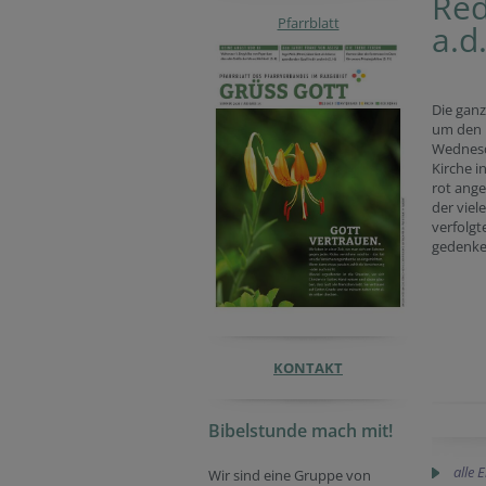
Red
Pfarrblatt
a.d
Die gan
um den
Wednesd
Kirche i
rot ange
der viel
verfolgt
gedenke
KONTAKT
Bibelstunde mach mit!
alle 
Wir sind eine Gruppe von