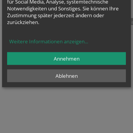
für Social Media, Analyse, systemtechnische
Notwendigkeiten und Sonstiges. Sie können Ihre
Zustimmung später jederzeit ändern oder
zurückziehen.
teilen
tweet
pin it
Weitere Informationen anzeigen
...
Annehmen
Ablehnen