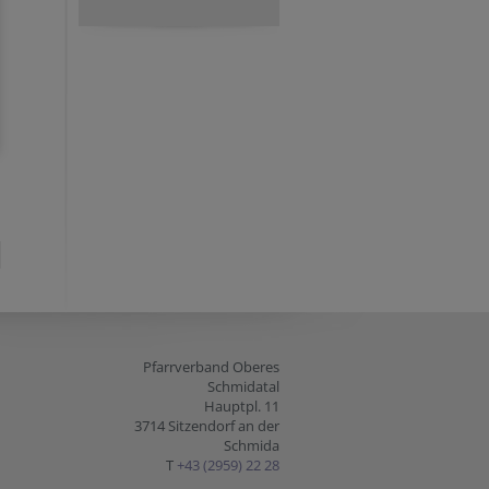
Pfarrverband Oberes
Schmidatal
Hauptpl. 11
3714 Sitzendorf an der
Schmida
T
+43 (2959) 22 28