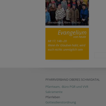
Erntedankfest Pfarre Röschitz
Evangelium
von heute
Mt 17, 14b–20
Wenn ihr Glauben habt, wird
euch nichts unmöglich sein
PFARRVERBAND OBERES SCHMIDATAL
Pfarrteam, -Büro PGR und VVR
Sakramente
Pfarrleben
Gottesdienstordnung