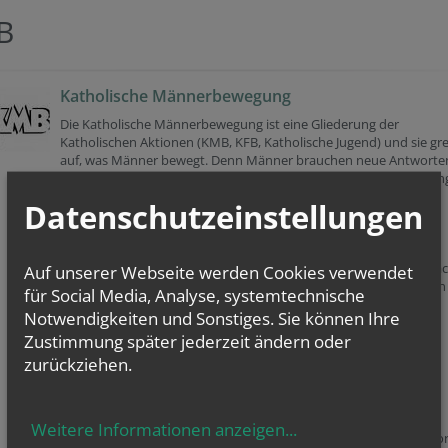
B
Katholische Männerbewegung
Die Katholische Männerbewegung ist eine Gliederung der
Katholischen Aktionen (KMB, KFB, Katholische Jugend) und sie gre
auf, was Männer bewegt. Denn Männer brauchen neue Antworte
aus dem katholischen Glauben, brauchen die Auseinandersetzun
über den katholischen Glauben und brauchen den Pioniergeist
Datenschutzeinstellungen
unserer katholischen Glaubensväter.
Die KMB sieht sich somit herausgefordert, neue Wege zu gehen.
Wenn Sie mitreden oder mitgestalten wollen bzw. wenn Sie einfa
Auf unserer Webseite werden Cookies verwendet
nur interessiert an einer katholischen Gemeinschaft sind, können
für Social Media, Analyse, systemtechnische
gerne Mitglied werden - falls Sie es nicht ohnehin schon sind!
Notwendigkeiten und Sonstiges. Sie können Ihre
Zustimmung später jederzeit ändern oder
Fixpunkte im Arbeitsjahr sind:
zurückziehen.
Aktion "Sei so frei"
Männerwalfahrt in das Stift Klosterneuburg
Weitere Informationen anzeigen
...
Dekanats-KMB-Obmann ist Herr Ungersböck Franz aus Siitzendor