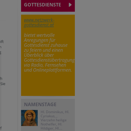
GOTTESDIENSTE
www.netzwerk-
gottesdienst.at
bietet wertvolle
Anregungen für
ift
Gottesdienst zuhause
n
zu feiern und einen
g
Überblick über
Gottesdienstübertragungen
via Radio, Fernsehen
und Onlineplattformen.
ch
 Sie
NAMENSTAGE
Hl. Dominikus, Hl.
Cyriakus, ,
Vierzehn heilige
Nothelfer, Hl.
f
Hildiger, Hl....