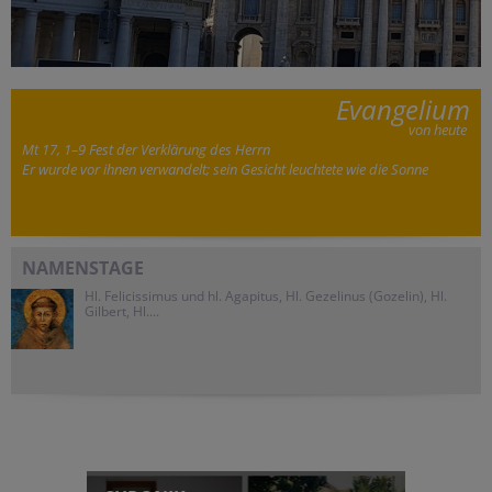
Evangelium
von heute
Mt 17, 1–9 Fest der Verklärung des Herrn
Er wurde vor ihnen verwandelt; sein Gesicht leuchtete wie die Sonne
NAMENSTAGE
Hl. Felicissimus und hl. Agapitus, Hl. Gezelinus (Gozelin), Hl.
Gilbert, Hl....