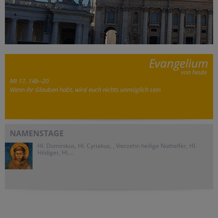
Evangelium
von heute
Mt 17, 14b–20
Wenn ihr Glauben habt, wird euch nichts unmöglich sein
NAMENSTAGE
Hl. Dominikus, Hl. Cyriakus, , Vierzehn heilige Nothelfer, Hl.
Hildiger, Hl....