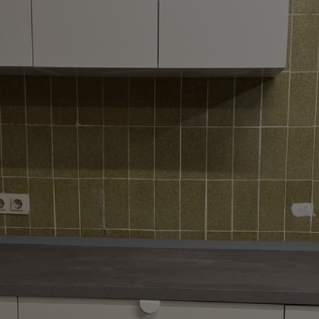
Krankensalbung
Messe
Begräbnis
Gelebter Glaube