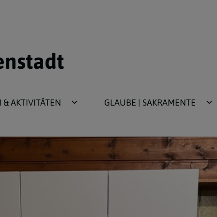
enstadt
& AKTIVITÄTEN
GLAUBE | SAKRAMENTE
ür Kinder/Jugend
Taufe
für Erwachsene
Erstkommunion
Firmung
Beichte
Ehe