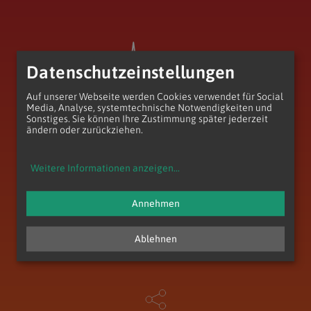
Datenschutzeinstellungen
Auf unserer Webseite werden Cookies verwendet für Social
Media, Analyse, systemtechnische Notwendigkeiten und
Sonstiges. Sie können Ihre Zustimmung später jederzeit
ändern oder zurückziehen.
Pfarre Unterheiligenstadt
Weitere Informationen anzeigen
...
Heiligenstädter Str. 101
1190 Wien
Annehmen
T
+43 (1) 368 33 35
E
pfarre.unterheiligenstadt@katholischekirche.at
Ablehnen