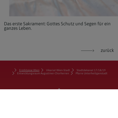
Das erste Sakrament: Gottes Schutz und Segen für ein
ganzes Leben.
zurück
Erzdiözese Wien
Vikariat Wien-Stadt
Stadtdekanat 17/18/19
Entwicklungsraum Augustiner-Chorherren
Pfarre Unterheiligenstadt
zum Anfang der Seite