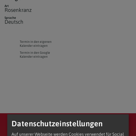
Art
Rosenkranz
Sprache
Deutsch
Termin in den eigenen
Kalender eintragen
Termin in den Google
Kalender eintragen
Datenschutzeinstellungen
Erzdiözese Wien
Vikariat Wien-Stadt
Stadtdekanat 17/18/19
Entwicklungsraum Augustiner-Chorherren
Pfarre Unterheiligenstadt
Auf unserer Webseite werden Cookies verwendet für Social