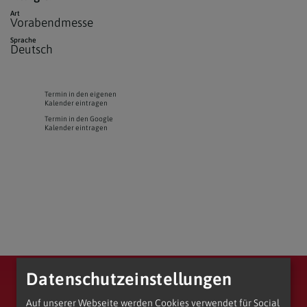
Art
Vorabendmesse
Sprache
Deutsch
Termin in den eigenen
Kalender eintragen
Termin in den Google
Kalender eintragen
Datenschutzeinstellungen
Erzdiözese Wien
Vikariat Wien-Stadt
Stadtdekanat 17/18/19
Entwicklungsraum Augustiner-Chorherren
Pfarre Unterheiligenstadt
Auf unserer Webseite werden Cookies verwendet für Social